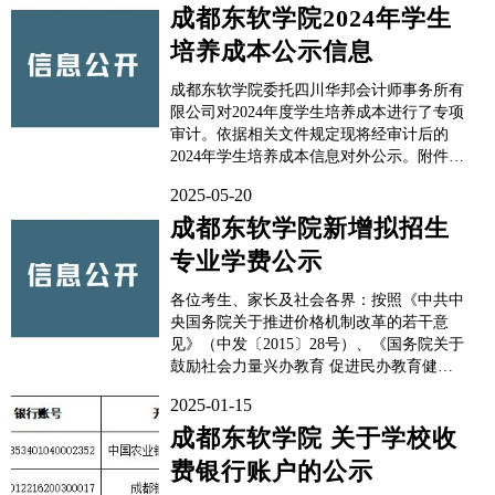
会 四川省市场监督管理局 关于完善我省民
成都东软学院2024年学生
办高校价格管理方式加强事中事后监管...
培养成本公示信息
成都东软学院委托四川华邦会计师事务所有
限公司对2024年度学生培养成本进行了专项
审计。依据相关文件规定现将经审计后的
2024年学生培养成本信息对外公示。附件：
成都东软学院2024年学生培养成本专项审计
2025-05-20
报告2025年5月28日
成都东软学院新增拟招生
专业学费公示
各位考生、家长及社会各界：按照《中共中
央国务院关于推进价格机制改革的若干意
见》（中发〔2015〕28号）、《国务院关于
鼓励社会力量兴办教育 促进民办教育健康
发展的若干意见》（国发〔2016〕81号）和
2025-01-15
《四川省教育厅 四川省发展和改革委员会
四川省市场监督管理局 关于完善我省民办
成都东软学院 关于学校收
高校价格管理方式加强事中事后监管的通
费银行账户的公示
知》（川教〔202...