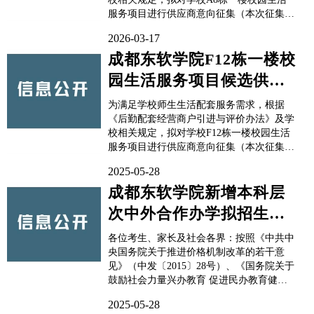
服务项目进行供应商意向征集（本次征集并
非候选供应商征集的唯一渠道）。一、供应
2026-03-17
商征集基本信息1.项目名称：成都东软学院
A8栋一楼校园生活服务项目采购2.项目平面
成都东软学院F12栋一楼校
图：3.项目地址：青城山镇东软大道2栋1-2
园生活服务项目候选供应
层成都东软学...
商征集通知
为满足学校师生生活配套服务需求，根据
《后勤配套经营商户引进与评价办法》及学
校相关规定，拟对学校F12栋一楼校园生活
服务项目进行供应商意向征集（本次征集并
非候选供应商征集的唯一渠道）。一、供应
2025-05-28
商征集基本信息1.项目名称：成都东软学院
F12栋一楼校园生活服务项目采购 2.项目平
成都东软学院新增本科层
面图：3.项目地址：都江堰市青城山青山路
次中外合作办学拟招生专
8号12#...
业学费公示
各位考生、家长及社会各界：按照《中共中
央国务院关于推进价格机制改革的若干意
见》（中发〔2015〕28号）、《国务院关于
鼓励社会力量兴办教育 促进民办教育健康
发展的若干意见》（国发〔2016〕81号）和
2025-05-28
《四川省教育厅 四川省发展和改革委员