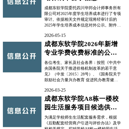
成都东软学院委托四川华邦会计师事务所有
限公司对2025年度学生培养成本进行了专项
审计。依据相关文件规定现将经审计后的
2025年学生培养成本信息对外公示。附件：
成都东软学院2025年学生培养成本专项审计
2026-05-15
报告2026年5月27日
成都东软学院2026年新增
专业学费收费标准的公示
信息
各位考生、家长及社会各界：按照《中共中
央国务院关于推进价格机制改革的若干意
见》（中发〔2015〕28号）、《国务院关于
鼓励社会力量兴办教育 促进民办教育健康
发展的若干意见》（国发〔2016〕81号）和
2026-03-25
《四川省教育厅四川省发展和改革委员会四
川省市场监督管理局关于完善我省民办高校
成都东软学院A8栋一楼校
价格管理方式加强事中事后监管的通知》
园生活服务项目候选供应
（川教函〔2...
商征集的通知
为满足学校师生生活配套服务需求，根据
《后勤配套经营商户引进与评价办法》及学
校相关规定，拟对学校A8栋一楼校园生活