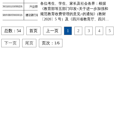
各位考生、学生、家长及社会各界：根据
《教育部等五部门印发<关于进一步加强和
规范教育收费管理的意见>的通知》(教财
〔2020〕5 号）及《四川省教育厅、四川省
财政厅<关于民办学校收费银行账户备案的
通知>》（川教函〔2020〕559 号）文件相
总数：54
首页
上一页
1
2
3
4
5
关要求，我校已向四川省教育厅进行了收费
银行账户的备案。现按文件要求将备案信息
下一页
尾页
页次：1/6
公示如下：成...