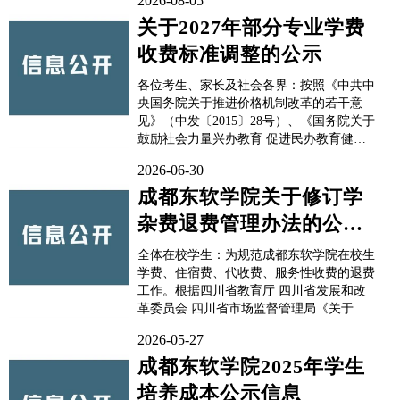
2026-08-05
关于2027年部分专业学费
收费标准调整的公示
各位考生、家长及社会各界：按照《中共中
央国务院关于推进价格机制改革的若干意
见》（中发〔2015〕28号）、《国务院关于
鼓励社会力量兴办教育 促进民办教育健康
发展的若干意见》（国发〔2016〕81号）和
2026-06-30
《四川省教育厅 四川省发展和改革委员会
四川省市场监督管理局 关于完善我省民办
成都东软学院关于修订学
高校价格管理方式加强事中事后监管的通
杂费退费管理办法的公示
知》（川教...
信息
全体在校学生：为规范成都东软学院在校生
学费、住宿费、代收费、服务性收费的退费
工作。根据四川省教育厅 四川省发展和改
革委员会 四川省市场监督管理局《关于完
善我省民办高校价格管理方式加强事中事后
2026-05-27
监管的通知》（川教〔2026〕72号）文件精
神，结合学校实际，特修订《成都东软学院
成都东软学院2025年学生
学杂费退费管理办法》。本办法适用于向接
培养成本公示信息
受学历教育...