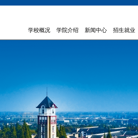
学校概况
学院介绍
新闻中心
招生就业
学校简介
计算机与软件学院
学校新闻
招生信息
领导寄语
智能科学与工程学院
通知通告
就业指导
现任领导
信息与商务管理学院
聚焦东软
组织机构
数字艺术与设计学院
媒体聚焦
理念特色
外国语学院
信息公开
大 事 记
健康医疗科技学院
领导关怀
数智应用技术学院