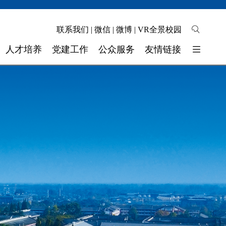
联系我们
|
微信
|
微博
|
VR全景校园
人才培养
党建工作
公众服务
友情链接
培养模式
校园地图
东软睿新科技集团
教学质量
自助缴费
大连东软信息学院
学生工作
校长信箱
广东东软学院
校 团 委
联系我们
四川省高校网络理政平台
实验实训
师资力量
奖助学金