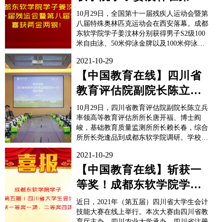
一届残运会暨第八届特奥
10月29日，全国第十一届残疾人运动会暨第
会中获两金两银
八届特殊奥林匹克运动会在西安落幕。成都
东软学院学子姜汶林分别获得男子S2级100
米自由泳、50米仰泳金牌以及100米仰泳、
200自由泳银牌。在男子S2级100米自由泳比
2021-10-29
赛的前50米赛程中，姜汶林凭借1分34秒11
的用时保持领先，超越第二名近25秒。而在
【中国教育在线】四川省
后50米冲刺阶段，他拼尽全力并最...
教育评估院副院长陈立兵
一行到成都东软学院调研
10月29日，四川省教育评估院副院长陈立兵
率领高等教育评估所所长唐开福、博士阎
峻，基础教育质量监测所所长赖长春，综合
所所长尧逢品到成都东软学院调研。学校副
校长朱爱红、校长助理陈旭辉、教务部部长
2021-10-29
林敏、实验实训中心主任罗频捷、质量管理
部副部长宋艳、校长办公室副主任张劼与来
【中国教育在线】斩获一
宾进行座谈交流。朱爱红副校长就东软的发
等奖！成都东软学院学子
展历程、业务范围以及...
在2021年（第五届）四川
近日，2021年（第五届）四川省大学生会计
省大学...
技能大赛在线上举行。本次大赛由四川省教
育厅主办，四川农业大学承办，四川省注册