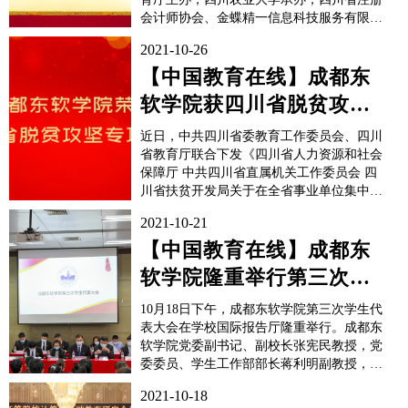
会计师协会、金蝶精一信息科技服务有限公
司以及广州中博教育股份有限公司协办。成
2021-10-26
都东软学院财务管理系学子组成的五支参赛
队伍在大赛中表现出色，共斩获一等奖一
【中国教育在线】成都东
项，二等奖四项。本次大赛分为“理论与实
软学院获四川省脱贫攻坚
务技能基本功竞赛”初...
专项嘉奖
近日，中共四川省委教育工作委员会、四川
省教育厅联合下发《四川省人力资源和社会
保障厅 中共四川省直属机关工作委员会 四
川省扶贫开发局关于在全省事业单位集中开
展脱贫攻坚专项奖励的通知》通知，成都东
2021-10-21
软学院获四川省“脱贫攻坚专项嘉奖集体”，
信息与商务管理学院教师冯宇获四川省“脱
【中国教育在线】成都东
贫攻坚专项嘉奖个人”。自2017年以来，成
软学院隆重举行第三次学
都东软学院积极响应...
生代表大会
10月18日下午，成都东软学院第三次学生代
表大会在学校国际报告厅隆重举行。成都东
软学院党委副书记、副校长张宪民教授，党
委委员、学生工作部部长蒋利明副教授，都
江堰团市委维权部部长刘江梅，四川省学生
2021-10-18
联合会执行主席彭诗睿，成都市学生联合会