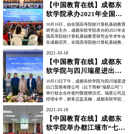
执行主席田龙阳，成都东软学院学生会第十
【中国教育在线】成都东
六届执行主席伍丽颖出席大会。成都锦城学
软学院承办2021年全国高
院、四川外国语大学...
等院校计算机基础教育研
10月16日，由全国高等院校计算机基础教育
究会学...
研究会主办，成都东软学院承办的2021年全
国高等院校计算机基础教育研究会学术年会
在成都召开。全国高等院校计算机基础教育
研究会会长黄心渊教授，计算机教育家、全
2021-10-18
国高等院校计算机基础教育研究会荣誉会长
谭浩强教授，全国高等院校计算机基础教育
【中国教育在线】成都东
研究会资深副会长龚沛曾、李凤霞、杨小
软学院与四川瑞星进出口
平，研究会副会长耿...
贸易有限公司举行校企合
10月13日下午，成都东软学院与四川瑞星进
作签约暨授...
出口贸易有限公司（以下简称“瑞星公司”）
举行校企合作签约暨授牌仪式。瑞星公司总
经理令平，财务总监吴楠，成都东软学院副
校长朱爱红，外国语学院常务副院长张建
2021-10-18
华，外国语学院英语系副主任张锐出席仪
式。外国语学院商务英语系副主任杨梓英主
【中国教育在线】成都东
持仪式。张建华常务副院长对瑞星公司嘉宾
软学院举办都江堰市“七
的到来表示热烈欢迎。...