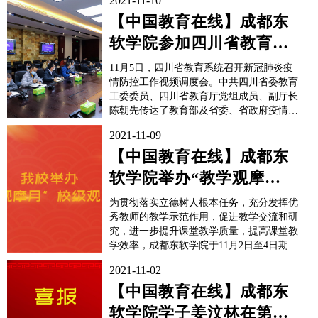
2021-11-10
【中国教育在线】成都东
软学院参加四川省教育系
统新冠肺炎疫情防控工作
11月5日，四川省教育系统召开新冠肺炎疫
视频调度会
情防控工作视频调度会。中共四川省委教育
工委委员、四川省教育厅党组成员、副厅长
陈朝先传达了教育部及省委、省政府疫情防
控工作会议精神，并对省内部分学校疫情防
2021-11-09
控督查情况进行通报。中共四川省委教育工
委副书记、四川省教育厅党组书记、厅长邹
【中国教育在线】成都东
瑾要求各单位和部门及时传达和贯彻会议精
软学院举办“教学观摩
神，全面落实疫情防控...
月”校级观摩活动
为贯彻落实立德树人根本任务，充分发挥优
秀教师的教学示范作用，促进教学交流和研
究，进一步提升课堂教学质量，提高课堂教
学效率，成都东软学院于11月2日至4日期间
举办了“教学观摩月”校级观摩活动。本
2021-11-02
次“教学观摩月”以“关注课堂改革，提升教
学质量，提升学习效果”为主题。来自外国
【中国教育在线】成都东
语学院、计算机与软件学院、基础教学学
软学院学子姜汶林在第十
院、健康医疗科技学院...