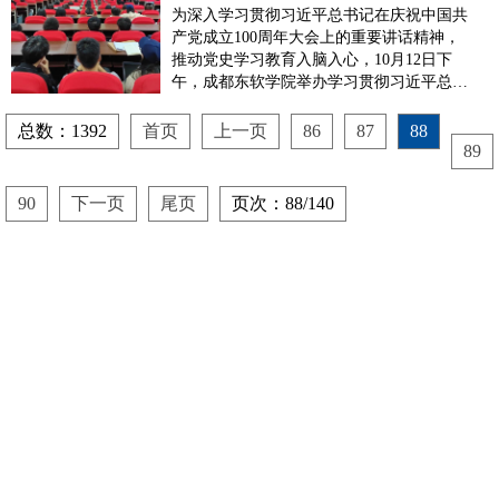
一”专题宣讲会
为深入学习贯彻习近平总书记在庆祝中国共
产党成立100周年大会上的重要讲话精神，
推动党史学习教育入脑入心，10月12日下
午，成都东软学院举办学习贯彻习近平总书
记“七一”重要讲话精神宣讲会。本次宣讲会
主讲嘉宾系都江堰市党史学习教育市委宣讲
总数：1392
首页
上一页
86
87
88
团（第九分团）成员，都江堰市“乡里乡
89
音”基层宣讲队宣讲员，四川农业大学都江
堰校区基础教学部副...
90
下一页
尾页
页次：88/140