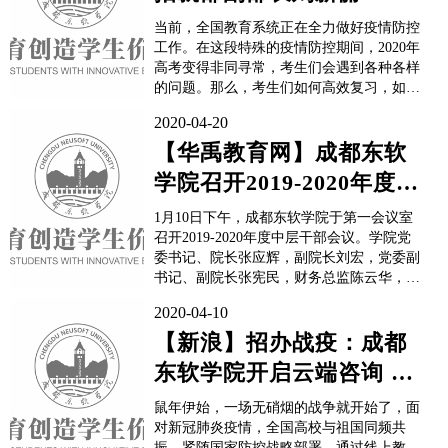
清形势 稳定心态 劳逸结合
当前，全国教育系统正在全力做好疫情防控
工作。在这段特殊的疫情防控期间，2020年
高考变得非同寻常，考生们会遇到各种各样
的问题。那么，考生们如何高效复习，如何
缓解紧张情绪，家长如何陪伴孩子备考，了
2020-04-20
解最新招考政策变得尤为重要。为此，央广
网特别推出“招办说高考”特别栏目，邀请全
【华禹教育网】成都东软
国各高校招生负责人，为考生和家长答疑解
学院召开2019-2020年度中
惑，解读最新招考政策，帮助...
层干部会议
1月10日下午，成都东软学院于第一会议室
召开2019-2020年度中层干部会议。学院党
委书记、院长张应辉，副院长刘宏，党委副
书记、副院长张宪民，财务总监陈云华，副
院长康桂花出席了会议，各系部全体中层干
2020-04-10
部参加了会议。会议首先由学院教学系部领
导发言。他们分别就系部学生教育、教学转
【新浪】招办战疫：成都
化成效、教师培养模式、专业建设成果、工
东软学院开启云端咨询 与
作考核和教...
考生共抗疫情
鼠年伊始，一场无硝烟的战争就开始了，面
对新冠肺炎疫情，全国高校与祖国同频共
振，紧随国家防控战略部署，通过线上教