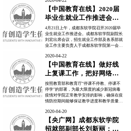
2020-04-22
【中国教育在线】2020届
毕业生就业工作推进会于
成都东软学院召开
4月21日上午，成都东软学院召开2020届毕
业生就业工作推进会。成都东软学院副院长
刘宏出席会议，招生就业工作部及各系部就
业工作主要负责人于成都东软学院第一会议
室参加会议，各系毕业班素质教师于线上采
2020-04-22
取钉钉视频会的方式同步参与会议。受经济
下行压力和新冠肺炎疫情的叠加影响，今年
【中国教育在线】做好线
企业用工受到抑制，市场人才需求明显下
上复课工作，把好网络教
降，高校毕业生就业...
育大关——成都东软学院
按照教育部和教育厅“停课不停教、停课不
线上教学工...
停学”的部署，为最大限度的减少新冠病毒
疫情对学院正常教学安排的影响，确保在疫
情防控期间能够保证教学进度和教学质量，
成都东软学院上下齐心、多措并举，创新教
2020-04-20
学思路，发挥IT学院特色，稳步开展春季学
期的线上教学工作。一、提前谋划 统一部
【央广网】成都东软学院
署为做好“坚决打赢疫情防控阻击战、平安
招就部副部长刘新丽：认
校园保卫战”的高校...