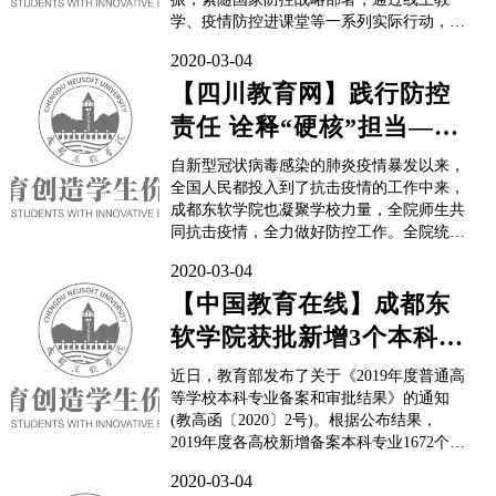
学、疫情防控进课堂等一系列实际行动，坚
定师生信心，共同抗击疫情。面对临近的
2020-03-04
2020年高招，各大高校招办将做了哪些工作
来应对？新浪高考频道特别策划[抗疫情 大
【四川教育网】践行防控
学招办在行动]采访报道，聚焦疫情下全国
责任 诠释“硬核”担当——
高校招生准备。成都东软学院是经国家教育
部批准设立，...
成都东软学院新冠肺炎疫
自新型冠状病毒感染的肺炎疫情暴发以来，
情防控工...
全国人民都投入到了抗击疫情的工作中来，
成都东软学院也凝聚学校力量，全院师生共
同抗击疫情，全力做好防控工作。全院统一
部署 坚决执行国家政策疫情蔓延之初，成
2020-03-04
都东软学院领导便高度重视疫情防控工作、
抓紧时间制定应对措施。学院党委书记、院
【中国教育在线】成都东
长张应辉多次于线上召开紧急会议，同学院
软学院获批新增3个本科专
主要领导及重点工作部门共同商议部...
业 进一步完善IT＋健康医
近日，教育部发布了关于《2019年度普通高
疗科技...
等学校本科专业备案和审批结果》的通知
(教高函〔2020〕2号)。根据公布结果，
2019年度各高校新增备案本科专业1672个，
新增审批本科专业181个，调整学位授予门
2020-03-04
类或修业年限专业47个，撤销本科专业367