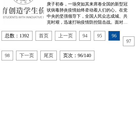
庚子初春，一场突如其来席卷全国的新型冠
状病毒肺炎疫情始终牵动着人们的心。在党
中央的坚强领导下，全国人民众志成城、共
克时艰，迅速打响疫情防控阻击战。面对新
型冠状病毒疫情防控的严峻形势，玉泉区团
委在区委统一安排部署下，充分发挥战斗堡
总数：1392
首页
上一页
94
95
96
垒作用，第一时间向全区青年发出“招募
97
令”，号召大家众志成城抗击新型冠状病
毒，打赢防疫战役。抗击疫情 刻不...
98
下一页
尾页
页次：96/140