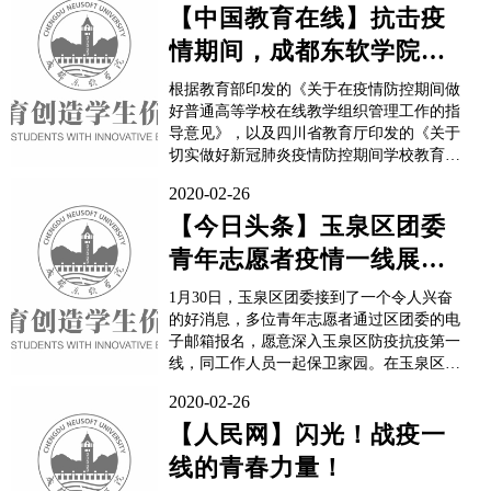
个。由成都东软学院申报的医学信息工程
【中国教育在线】抗击疫
（080711T，工学）、智能科学与技术（...
情期间，成都东软学院在
线教学工作如期进行
根据教育部印发的《关于在疫情防控期间做
好普通高等学校在线教学组织管理工作的指
导意见》，以及四川省教育厅印发的《关于
切实做好新冠肺炎疫情防控期间学校教育教
学组织与管理工作的通知》，成都东软学院
2020-02-26
全面部署，响应教育部“停课不停教、停课
不停学”的号召，采取“学生不返校、停课不
【今日头条】玉泉区团委
停学”、教师开展线上教学、学生灵活自主
青年志愿者疫情一线展现
学习的教学模式，保障在疫情...
风采
1月30日，玉泉区团委接到了一个令人兴奋
的好消息，多位青年志愿者通过区团委的电
子邮箱报名，愿意深入玉泉区防疫抗疫第一
线，同工作人员一起保卫家园。在玉泉区团
委的安排下，自1月30日下午就有志愿者陆
2020-02-26
续奔赴防疫抗疫一线，帮助社区完成值班值
守、人员登记、卫生消毒等各项工作。“我
【人民网】闪光！战疫一
在电视上看到支援武汉的医务工作者，心里
线的青春力量！
非常感动，...