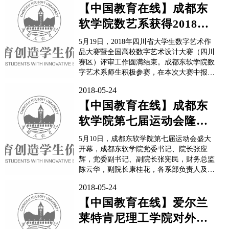
室进行了校企合作签约暨授牌仪式。仪式由
【中国教育在线】成都东
应用外语系副主任张建华主持。 首先，
软学院数艺系获得2018四
廖代铭就廖氏外语学校...
川大学生数字艺术作品大
5月19日，2018年四川省大学生数字艺术作
赛暨第...
品大赛暨全国高校数字艺术设计大赛（四川
赛区）评审工作圆满结束。成都东软学院数
字艺术系师生积极参赛，在本次大赛中报送
作品共计93件，其中参加国赛作品7件，参
2018-05-24
加省赛作品86件，包括平面海报类25件，产
品设计类49件，视频短片类12件。并成功斩
【中国教育在线】成都东
获4项一等奖、7项二等奖、11项三等奖、3
软学院第七届运动会隆重
项...
举行
5月10日，成都东软学院第七届运动会盛大
开幕，成都东软学院党委书记、院长张应
辉，党委副书记、副院长张宪民，财务总监
陈云华，副院长康桂花，各系部负责人及师
生代表参加了本次开幕式。开幕式由成都东
2018-05-24
软学院副院长康桂花主持。成都东软学院党
委副书记、副院长张宪民为本届运动会致开
【中国教育在线】爱尔兰
幕词。他首先对本届运动会的隆重开幕表示
莱特肯尼理工学院对外合
祝贺并向全体师生和工作...