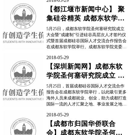
2018-05-29
【都江堰市新闻中心】 聚
集硅谷精英 成都东软学院
圣何塞研究院正式成立
5月25日，成都东软学院圣何塞研究院成立
大会暨“成建制”引进硅谷高层次人才签约仪
式暨首届成都硅谷国际人才交流合作报告会
在成都东软学院举行。成都东软学院党委书
记、院长张应辉，成都金海洋教育（集团）
2018-05-29
董事长王云，市委副书记李长文，副市长罗
凌，以及来自省市部门的有关领导、活动支
【深圳新闻网】成都东软
持单位负责人、海内外特聘教授特聘研究
学院圣何塞研究院成立 签
员、东软学院师生共计20...
约引进一批硅谷高层次人
5月25日，首届成都硅谷国际人才交流合作
才
报告会在成都东软学院举行，以此吸引更多
海外人员来成都就业、创业，助力成都打造
国际一流的人才汇聚之地、事业发展之地、
价值实现之地。值得一提的是，成都东软学
2018-05-29
院圣何塞研究院在此次会上正式成立，会议
还举行了成都东软学院“成建制”引进硅谷高
【成都市归国华侨联合
层次人才签约仪式。“成都对创业创新者有
会】成都东软学院圣何塞
一种‘磁力’，这里优...