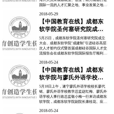
国际一流的人才汇聚之地、事业发展之地、
价值实现之地。值得一提的是，成都东软学
2018-05-29
院圣何塞研究院在此次会上正式成立，会议
还举行了成都东软学院“成建制”引进硅谷高
【中国教育在线】成都东
层次人才签约仪式。 “成都对创业创新
软学院圣何塞研究院成立
者有一种‘磁力’，...
大会、 成都东软学院‘成建
5月25日，成都东软学院圣何塞研究院成立
制’引进硅...
大会、成都东软学院"成建制"引进硅谷高层
次人才签约仪式暨首届成都硅谷国际人才交
流报告会在成都东软学院国际报告厅顺利举
办。本次会议由都江堰市人民政府、成都东
2018-05-24
软学院、成都金海洋教育（集团）、圣何塞
大学主办，并且得到省工商联、民建四川省
【中国教育在线】成都东
委教科文卫委员会、四川清华校友会、四川
软学院与廖氏外语学校举
千人计划专家联谊会、四川海外联谊会、
四...
行校企合作签约仪式
5月18日上午，遂宁廖氏外语学校校长廖代
铭、廖氏外语学校教学总监赵红梅、廖氏外
语学校人事行政总监敬小梅一行来访成都东
软学院，成都东软学院副院长康桂花、应用
外语系主任邓海、各专业团队主任等负责人
2018-05-24
接待了来宾。双方于成都东软学院第一会议