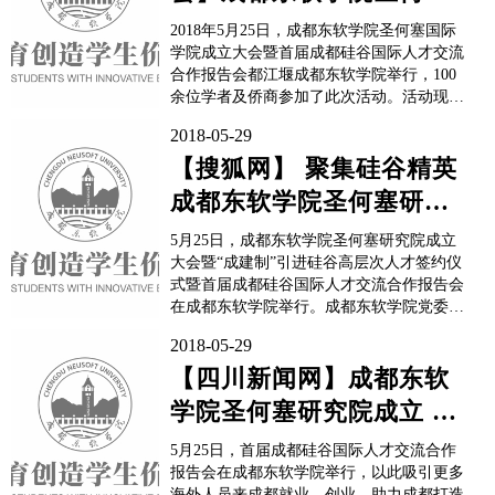
国际学院在都江堰成立
2018年5月25日，成都东软学院圣何塞国际
学院成立大会暨首届成都硅谷国际人才交流
合作报告会都江堰成都东软学院举行，100
余位学者及侨商参加了此次活动。活动现场
举行了成都东软学院圣何塞研究院签约仪式
2018-05-29
和首届成都硅谷国际人才交流合作报告会。
硅谷圣何塞国际学院创始人、成都市政协侨
【搜狐网】 聚集硅谷精英
联界别委员王云，成都市侨联副主席吴宇峰
成都东软学院圣何塞研究
参加...
院正式成立
5月25日，成都东软学院圣何塞研究院成立
大会暨“成建制”引进硅谷高层次人才签约仪
式暨首届成都硅谷国际人才交流合作报告会
在成都东软学院举行。成都东软学院党委书
记、院长张应辉，成都金海洋教育（集团）
2018-05-29
董事长王云，市委副书记李长文，副市长罗
凌，以及来自省市部门的有关领导、活动支
【四川新闻网】成都东软
持单位负责人、海内外特聘教授特聘研究
学院圣何塞研究院成立 签
员、东软学院师生共...
约引进一批硅谷高层次人
5月25日，首届成都硅谷国际人才交流合作
才
报告会在成都东软学院举行，以此吸引更多
海外人员来成都就业、创业，助力成都打造