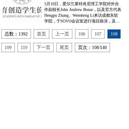
作副校长John Andrew
5月10日，爱尔兰莱特肯尼理工学院对外合
Bo...
作副校长John Andrew Bonar，以及官方代表
Hengpu Zhang、Wensheng Li来访成都东软
学院，于SOVO会议室进行项目路演，及
SOVO与COLAB的项目合作探讨。成都东软
学院副院长刘宏等相关部门负责人接待了来
总数：1392
首页
上一页
106
107
108
宾。成都东软学院大学生创业中心（简称
SOVO）是学院大学生自主创建企业，自主
109
110
下一页
尾页
页次：108/140
运营的...