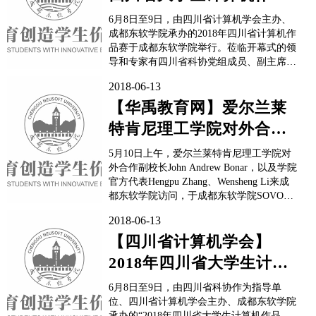
赛于成都东软学院顺利举
6月8日至9日，由四川省计算机学会主办、
行
成都东软学院承办的2018年四川省计算机作
品赛于成都东软学院举行。莅临开幕式的领
导和专家有四川省科协党组成员、副主席刘
进，四川省计算机学会秘书长宋昌元，四川
2018-06-13
省科协学会部部长刘先让，成都东软学院党
委副书记、副院长张宪民，省计算机学会高
【华禹教育网】爱尔兰莱
职高专分会理事长、乐山职业技术学院院长
特肯尼理工学院对外合作
刘忠，省计算机学...
副校长John Andrew
5月10日上午，爱尔兰莱特肯尼理工学院对
Bon...
外合作副校长John Andrew Bonar，以及学院
官方代表Hengpu Zhang、Wensheng Li来成
都东软学院访问，于成都东软学院SOVO会
议室进行SOVO项目路演，及SOVO与
2018-06-13
COLAB的项目合作探讨。成都东软学院副
院长刘宏、人力资源部部长刘明理、国合部
【四川省计算机学会】
副部长庞刚、SOVO中心主任罗建波、
2018年四川省大学生计算
SOVO中心副主任...
机作品赛在成都东软学院
6月8日至9日，由四川省科协作为指导单
顺利举行
位、四川省计算机学会主办、成都东软学院
承办的“2018年四川省大学生计算机作品