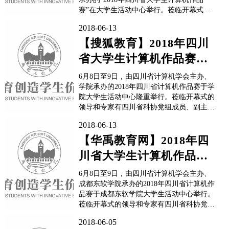
赛”在大学生活动中心举行。莅临开幕式的
领导和专家有四川省科协党组成员、刘进副
2018-06-13
主席，成都东软学院党委副书记、副院长张
宪民，四川省计算机学会秘书长宋昌元，四
【搜狐教育】2018年四川
川省科协学会部部长刘先让，四川省计算机
省大学生计算机作品赛于
学会高职高专分会理事长...
学院隆重举行
6月8日至9日，由四川省计算机学会主办、
学院承办的2018年四川省计算机作品赛于学
院大学生活动中心隆重举行。莅临开幕式的
领导和专家有四川省科协党组成员、副主席
刘进，四川省计算机学会秘书长宋昌元，四
2018-06-13
川省科协学会部长刘先让，学院党委副书
记、副院长张宪民，省计算机学会高职高专
【华禹教育网】2018年四
分会理事长、乐山职业技术学院院长刘忠，
川省大学生计算机作品赛
省计算机学会副理...
于成都东软学院顺利举行
6月8日至9日，由四川省计算机学会主办、
成都东软学院承办的2018年四川省计算机作
品赛于成都东软学院大学生活动中心举行。
莅临开幕式的领导和专家有四川省科协党组
成员、副主席刘进，四川省计算机学会秘书
2018-06-05
长宋昌元，四川省科协学会部部长刘先让，