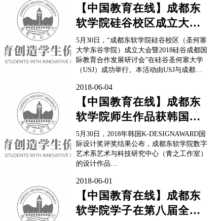
学院党委副书记、副院长张宪民，省计算机
【中国教育在线】成都东
学会高职高专分会理事长、乐山职业技术学
软学院硅谷校区成立大会
院院长刘忠，省计算机学会副理事长、西南
交通大学信息科学与技术学院院长潘炜，
隆重举行
5月30日，“成都东软学院硅谷校区（圣何塞
电...
大学东谷学院）成立大会暨2018硅谷成都国
际教育合作发展研讨会”在硅谷圣何塞大学
（USJ）成功举行。本活动由USJ与成都东
软学院联合举办。USJ创校校长
2018-06-04
ClaudeWang、成都东软学院人力资源部长刘
明理、USJ教学副校长李斌、USJ科技服务
【中国教育在线】成都东
副校长JayTang、USJ课程与学生服务...
软学院师生作品获韩国K-
DESIGN国际设计大奖
5月30日，2018年韩国K-DESIGNAWARD国
际设计奖评奖结果公布，成都东软学院数字
艺术系艺术与科技研究中心（青之工作室）
的设计作品
《EMERGENCYWHEELCHAIR》荣获“佳
2018-06-01
奖（WINNER）”奖项，该作品由艺术设计
团队教师周超、陈志刚、周爵禄及学生胡视
【中国教育在线】成都东
亚、姚维佳共同创作完成。这是成都东软学
软学院学子在第八届全国
院实施T-C教育教...