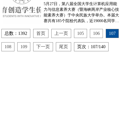
大学生计算机应用能力与
5月27日，第八届全国大学生计算机应用能
信息素养大...
力与信息素养大赛（暨海峡两岸产业核心技
能素养大赛）于中央民族大学举办。本届大
赛共有185个院校代表队，近19000名同学参
加，最后进入总决赛的院校代表队有145
个，参赛选手数为878人，其中台湾代表队
总数：1392
首页
上一页
105
106
107
派出了来自25所院校的69位师生参与了本活
动。经过成都东软学院信软系、计科系多次
108
109
下一页
尾页
页次：107/140
选拔，...