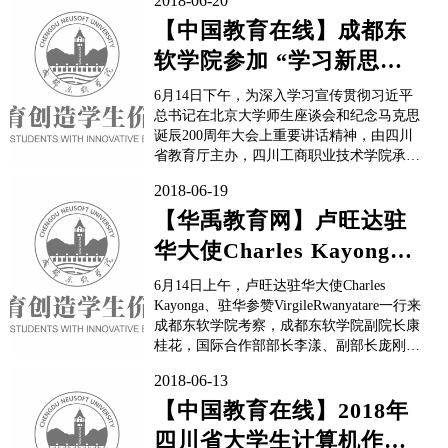
2018-06-20
【中国教育在线】成都东
软学院参加 “学习新思想
千万师生同上一堂课活动”
6月14日下午，为深入学习宣传贯彻习近平
总书记在北京大学师生座谈会和纪念马克思
诞辰200周年大会上重要讲话精神，由四川
省教育厅主办，四川工商职业技术学院承
办，四川水利职业技术学院、成都东软学院
2018-06-19
协办的“学习新思想 千万师生同上一堂课活
动”在四川工商职业技术学院顺利开展。成
【华禹教育网】卢旺达驻
都东软学院教务部、质量部部长程学良带领
华大使Charles Kayonga
学院共50名教职工参...
一行考察成都东软学院
6月14日上午，卢旺达驻华大使Charles
Kayonga、驻华参赞VirgileRwanyatare一行来
成都东软学院考察，成都东软学院副院长康
桂花，国际合作部部长李漾、副部长庞刚，
信息与软件工程系党总支书记贾骐，信息与
2018-06-13
软件工程系副主任陈克勤及学院相关系部负
责人参加了会议。 会上，康桂花副院长
【中国教育在线】2018年
发表了讲话。她对卢旺达驻华大使...
四川省大学生计算机作品