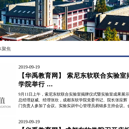
校园环境
国际教育学院
影像东软
数据科学与基础学院
大学精神
马克思主义学院
创新创业学院
体聚焦
继续教育（培训）学院
2019-09-19
退役军人教育学院
【华禹教育网】 索尼东软联合实验室
学院举行 ...
9月11日上午，索尼东软联合实验室揭牌仪式暨实验室成果展
总经理赵威、经理张欣，成都东软学院党委书记、院长张应辉
门负责人参加了会议。实验实训中心管理员易锦多主持会议。会
2019-09-19