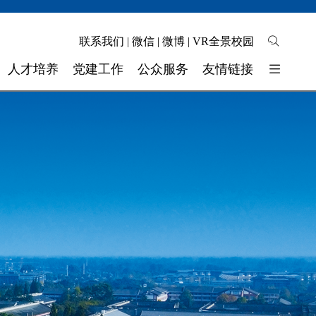
联系我们
|
微信
|
微博
|
VR全景校园
人才培养
党建工作
公众服务
友情链接
培养模式
校园地图
东软睿新科技集团
教学质量
自助缴费
大连东软信息学院
学生工作
校长信箱
广东东软学院
校 团 委
联系我们
四川省高校网络理政平台
实验实训
师资力量
奖助学金