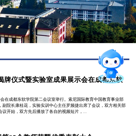
图书馆
后勤保障
智能问答
留言板
揭牌仪式暨实验室成果展示会在成都东软
招就官微
报考指南
示会在成都东软学院第二会议室举行。索尼国际教育中国教育事业部
，副院长康桂花，实验实训中心主任罗频捷出席了会议，双方相关部
议开始，双方先后播放了各自的视频短片，...