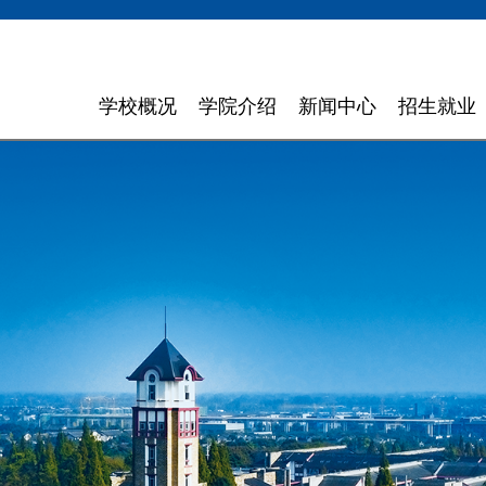
学校概况
学院介绍
新闻中心
招生就业
学校简介
计算机与软件学院
学校新闻
招生信息
领导寄语
智能科学与工程学院
通知通告
就业指导
现任领导
信息与商务管理学院
聚焦东软
组织机构
数字艺术与设计学院
媒体聚焦
理念特色
外国语学院
信息公开
大 事 记
健康医疗科技学院
领导关怀
数智应用技术学院