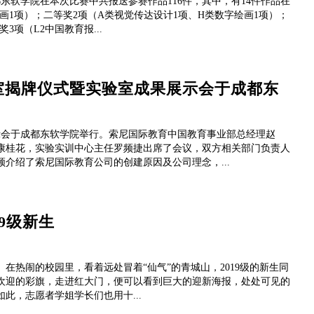
都东软学院在本次比赛中共报送参赛作品116件，其中，有14件作品在
画1项）；二等奖2项（A类视觉传达设计1项、H类数字绘画1项）；
3项（L2中国教育报...
室揭牌仪式暨实验室成果展示会于成都东
示会于成都东软学院举行。索尼国际教育中国教育事业部总经理赵
康桂花，实验实训中心主任罗频捷出席了会议，双方相关部门负责人
介绍了索尼国际教育公司的创建原因及公司理念，...
9级新生
展。在热闹的校园里，看着远处冒着“仙气”的青城山，2019级的新生同
欢迎的彩旗，走进红大门，便可以看到巨大的迎新海报，处处可见的
此，志愿者学姐学长们也用十...