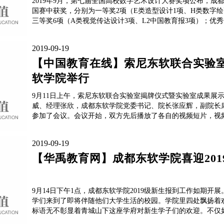
2019年9月，第七届全国高校数字艺术设计大赛奖项公布，成
国赛中获奖，分别为一等奖2项（E类造型设计1项、H类数字绘
三等奖6项（A类视觉传达设计3项、L2中国教育报3项）；优秀奖
2019-09-19
【中国教育在线】索尼东软联合实验
软学院举行
9月11日上午，索尼东软联合实验室揭牌仪式暨实验室成果展
威、经理张欣，成都东软学院党委书记、院长张应辉，副院长
参加了会议。会议开始，双方先后播放了各自的视频短片，视频
2019-09-19
【华禹教育网】成都东软学院喜迎201
9月14日下午1点，成都东软学院2019级新生报到工作如期开
学们来到了即将伴随他们大学生活的校园。学院里四处飘扬着
标语无不彰显着青城山下这座学府对新生学子们的欢迎。不仅如