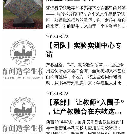
还记得学院数字艺术系楼下立在那里的雕塑
——“片段的片段”吗？这个艺术作品是学院
唯一获得批准摆放的雕塑，你一定很好奇它
的来历。它的诞生，来自于一个叫雕塑艺术
研究的实验室。《片段的片段》-王靖云在
2018-08-22
A7实验室大楼里面，你一定不会走错的一
个实验室，就是雕塑艺术研究实验室。因为
【团队】实验实训中心专
实验室门口矗立着一个近两米的断臂维纳斯
访
雕塑，让你对这个实验...
产教融合、T-C、教育教学改革……这些专
用名词听起来会不会有一丝熟悉却又不甚明
白？有这样一个地方，将这些名词付诸行
动，从书本带到现实中来；学院里人才比比
皆是，但你是否知晓，还是那个地方，让这
2018-08-22
些人在本职工作之外各显神通。这个地方，
便是学院的实验实训中心。这一次，记者们
【系部】 让教师“入圈子”
找到了实验实训中心的“顶梁柱”——主任罗
，让产教融合在东软这片
频捷老师，...
沃土上开花结果 ——学院
前言2014年2月，国务院常务会议提出要引
数字艺术...
导一批普通本科高校向应用型高校转型；
2015年11月，教育部、国家发改委、财政部