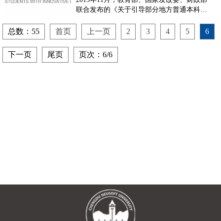
联合发布的《关于引导部分地方普通本科高
校向应用型转变的指导意见》（教发
[2015]7号）；2016年3月，四川省教育厅 四
总数：55
首页
上一页
2
3
4
5
6
川省发展和改革委员会 四川省财政厅 四川
省经济和信息化委员会 四川省人力资源和
下一页
尾页
页次：6/6
社会保障厅联合发布《关于引导部分地方普
通本科高校向应用型转...