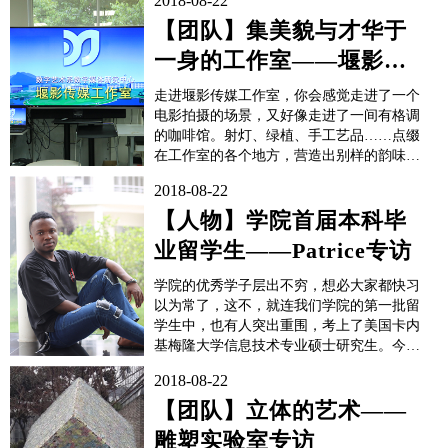
2018-08-22
【团队】集美貌与才华于
一身的工作室——堰影传
媒工作室采访
走进堰影传媒工作室，你会感觉走进了一个
电影拍摄的场景，又好像走进了一间有格调
的咖啡馆。射灯、绿植、手工艺品……点缀
在工作室的各个地方，营造出别样的韵味。
细节之处见真章，能够将工作室布置得如此
2018-08-22
温馨的老师和同学，一定是热爱生活的人。
工作室内景在这里，你能做什么？堰影传媒
【人物】学院首届本科毕
工作室坐落在学院数艺系办公楼的顶层，责
业留学生——Patrice专访
任老师是付一...
学院的优秀学子层出不穷，想必大家都快习
以为常了，这不，就连我们学院的第一批留
学生中，也有人突出重围，考上了美国卡内
基梅隆大学信息技术专业硕士研究生。今年
8月，他就会带着“中国知识”以及“卢旺达血
2018-08-22
统”走向America了！祝贺学院信软系14级软
件工程专业留学生Nostalgie Patrice，成功打
【团队】立体的艺术——
开通往享誉世界的私...
雕塑实验室专访